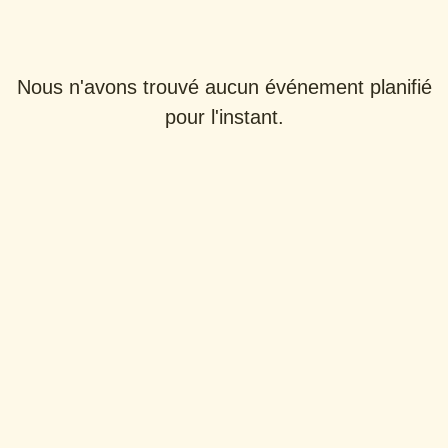
Aucun événement n'est planifié
pour l'instant
Nous n'avons trouvé aucun événement planifié
pour l'instant.
Emballages réutilisables et
consignés
Pots
Plats
Autres
Weck
Pyrex
emballages