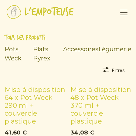
Se rendre au contenu
Tous les produits
Pots
Plats
Accessoires
Légumerie
Weck
Pyrex
Filtres
Mise à disposition
Mise à disposition
64 x Pot Weck
48 x Pot Weck
290 ml +
370 ml +
couvercle
couvercle
plastique
plastique
41,60
€
34,08
€