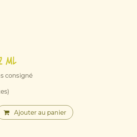
enaires
Contact
2 ml
as consigné
xes)
Ajouter au panier