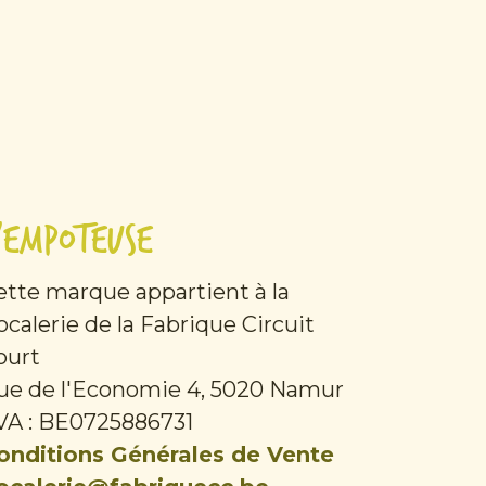
'Empoteuse
ette marque appartient à la
ocalerie de la Fabrique Circuit
ourt
ue de l'Economie 4, 5020 Namur
VA : BE0725886731
onditions Générales de Vente