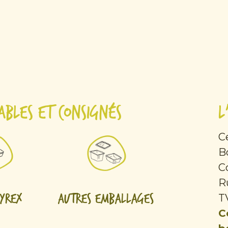
ables et consignés
L
C
B
C
R
Pyrex
Autres emballages
T
C