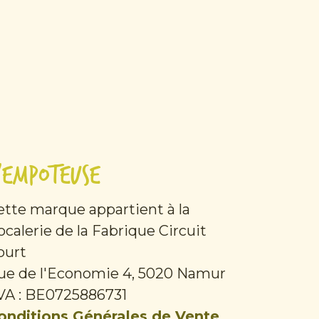
'Empoteuse
ette marque appartient à la
ocalerie de la Fabrique Circuit
ourt
ue de l'Economie 4, 5020 Namur
VA : BE0725886731
onditions Générales de Vente