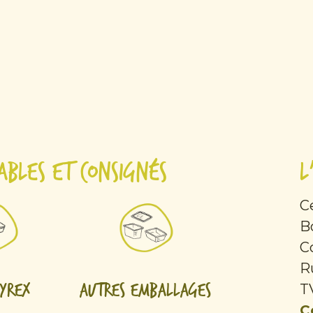
ables et consignés
L
C
B
C
R
Pyrex
Autres emballages
T
C